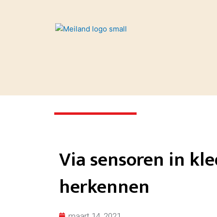
Spring
naar
de
content
Via sensoren in kle
herkennen
maart 14, 2021