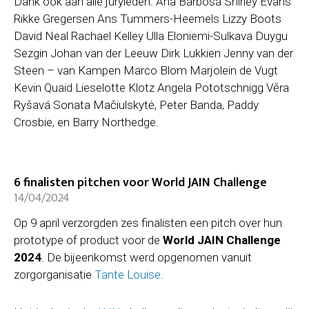
Dank ook aan alle juryleden: Ana Barbosa Shirley Evans
Rikke Gregersen Ans Tummers-Heemels Lizzy Boots
David Neal Rachael Kelley Ulla Eloniemi-Sulkava Duygu
Sezgin Johan van der Leeuw Dirk Lukkien Jenny van der
Steen – van Kampen Marco Blom Marjolein de Vugt
Kevin Quaid Lieselotte Klotz Angela Pototschnigg Věra
Ryšavá Sonata Mačiulskytė, Peter Banda, Paddy
Crosbie, en Barry Northedge.
6 finalisten pitchen voor World JAIN Challenge
14/04/2024
Op 9 april verzorgden zes finalisten een pitch over hun
prototype of product voor de
World JAIN Challenge
2024
. De bijeenkomst werd opgenomen vanuit
zorgorganisatie
Tante Louise
.