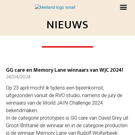
Me
Spring
naar
Training & Consult
de
NIEUWS
content
Pagina
Pagina
Pagina
Pagina
Pagina
GG care en Memory Lane winnaars van WJC 2024!
24/04/2024
Op 23 april mocht ik tijdens een bijeenkomst,
uitgezonden vanuit de RVO studio, namens de jury de
winnaars van de World JAIN Challenge 2024
bekendmaken.
In de categorie prototypes is GG care van David Grey uit
Groot-Brittanië de winnaar en in de categorie producten
is de winnaar Memory Lane van Rudolf Wolterbeek