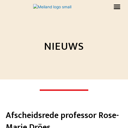
Me
Spring
naar
Training & Consult
de
content
NIEUWS
Afscheidsrede professor Rose-
Marie Dröes